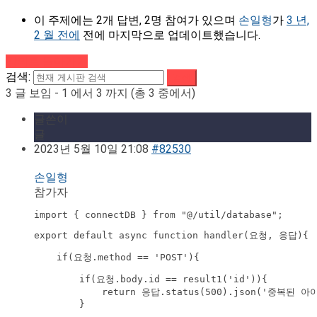
이 주제에는 2개 답변, 2명 참여가 있으며
손일형
가
3 년,
2 월 전에
전에 마지막으로 업데이트했습니다.
강의로 돌아가기
검색:
3 글 보임 - 1 에서 3 까지 (총 3 중에서)
글쓴이
글
2023년 5월 10일 21:08
#82530
손일형
참가자
import { connectDB } from "@/util/database";
export default async function handler(요청, 응답){
    if(요청.method == 'POST'){
        if(요청.body.id == result1('id')){

            return 응답.status(500).json('중복된 아
        }