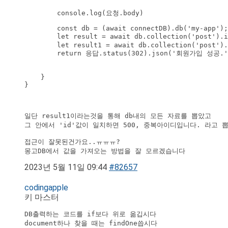
        console.log(요청.body)
        const db = (await connectDB).db('my-app');

        let result = await db.collection('post').
        let result1 = await db.collection('post').
        return 응답.status(302).json('회원가입 성공.')
    }  

}

일단 result1이라는것을 통해 db내의 모든 자료를 뽑았고

그 안에서 'id'값이 일치하면 500, 중복아이디입니다. 라고 
접근이 잘못된건가요..ㅠㅠㅠ?

몽고DB에서 값을 가져오는 방법을 잘 모르겠습니다
2023년 5월 11일 09:44
#82657
codingapple
키 마스터
DB출력하는 코드를 if보다 위로 옮깁시다 

document하나 찾을 때는 findOne씁시다 
