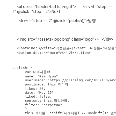
<ul class="header-button-right"> <li v-if="step ==
1" @click="step = 2">Next
<li v-if="step == 2" @click="publish()">발행
< img src="./assets/logo.png" class="logo" /> </div>
  <Container @write="작성한글=$event" :내용들="내용들"
  <button @click="more">더보기</button>
publish(){

      var 내게시물={

      name: "Kim Hyun",

      userImage: "https://placeimg.com/100/100/arc
      postImage: this.이미지,

      likes: 36,

      date: "May 15",

      liked: false,

      content: this.작성한글,

      filter: "perpetua"

      };

      this.게시물.unshift(내게시물) // unshift():