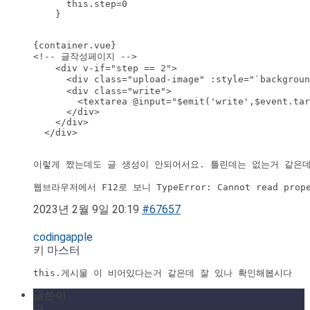
      this.step=0

    }

{container.vue}

<!-- 글작성페이지 -->

    <div v-if="step == 2">

      <div class="upload-image" :style="`backgrou
      <div class="write">

        <textarea @input="$emit('write',$event.tar
      </div>

    </div>

  </div>

이렇게 짰는데도 글 생성이 안되어서요. 틀린데는 없는거 같은데
웹브라우저에서 F12로 보니 TypeError: Cannot read prop
2023년 2월 9일 20:19
#67657
codingapple
키 마스터
this.게시물 이 비어있다는거 같은데 잘 있나 확인해봅시다
글쓴이
글