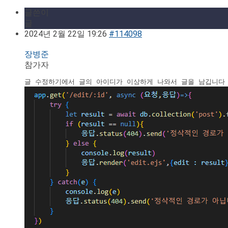
글쓴이
글
2024년 2월 22일 19:26
#114098
장병준
참가자