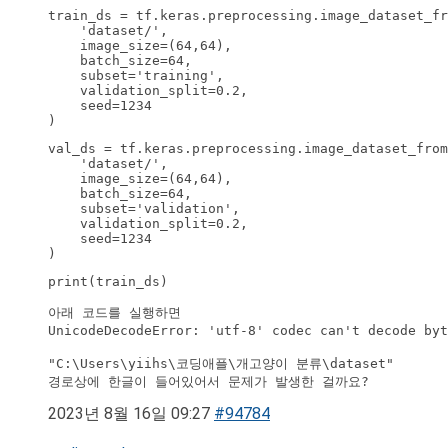
train_ds = tf.keras.preprocessing.image_dataset_fr
    'dataset/',

    image_size=(64,64),

    batch_size=64,

    subset='training',

    validation_split=0.2,

    seed=1234

)
val_ds = tf.keras.preprocessing.image_dataset_from
    'dataset/',

    image_size=(64,64),

    batch_size=64,

    subset='validation',

    validation_split=0.2,

    seed=1234

)
print(train_ds)

아래 코드를 실행하면

UnicodeDecodeError: 'utf-8' codec can't decode b
"C:\Users\yiihs\코딩애플\개고양이 분류\dataset"

경로상에 한글이 들어있어서 문제가 발생한 걸까요?
2023년 8월 16일 09:27
#94784