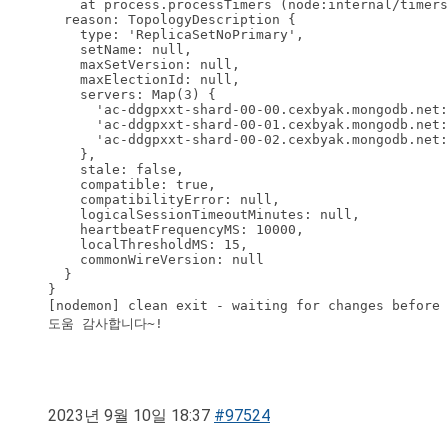
    at process.processTimers (node:internal/timers
  reason: TopologyDescription {

    type: 'ReplicaSetNoPrimary',

    setName: null,

    maxSetVersion: null,

    maxElectionId: null,

    servers: Map(3) {

      'ac-ddgpxxt-shard-00-00.cexbyak.mongodb.net:
      'ac-ddgpxxt-shard-00-01.cexbyak.mongodb.net:
      'ac-ddgpxxt-shard-00-02.cexbyak.mongodb.net:
    },

    stale: false,

    compatible: true,

    compatibilityError: null,

    logicalSessionTimeoutMinutes: null,

    heartbeatFrequencyMS: 10000,

    localThresholdMS: 15,

    commonWireVersion: null

  }

}

[nodemon] clean exit - waiting for change
도움 감사합니다~!

2023년 9월 10일 18:37
#97524