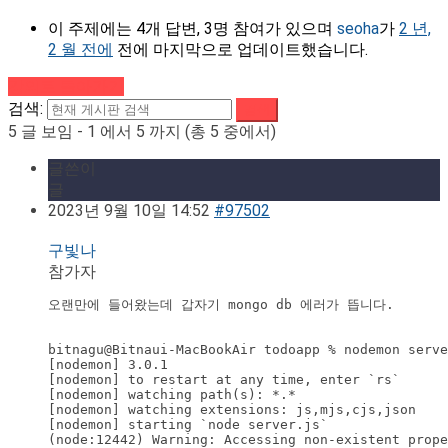
이 주제에는 4개 답변, 3명 참여가 있으며
seoha
가
2 년,
2 월 전에
전에 마지막으로 업데이트했습니다.
강의로 돌아가기
검색:
5 글 보임 - 1 에서 5 까지 (총 5 중에서)
글쓴이
글
2023년 9월 10일 14:52
#97502
구빛나
참가자
오랜만에 들어왔는데 갑자기 mongo db 에러가 뜹니다.

bitnagu@Bitnaui-MacBookAir todoapp % nodemon serve
[nodemon] 3.0.1

[nodemon] to restart at any time, enter `rs`

[nodemon] watching path(s): *.*

[nodemon] watching extensions: js,mjs,cjs,json

[nodemon] starting `node server.js`

(node:12442) Warning: Accessing non-existent prope