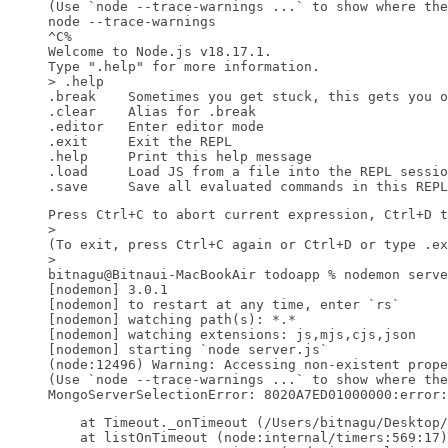
(Use `node --trace-warnings ...` to show where the
node --trace-warnings

^C%                                               
Welcome to Node.js v18.17.1.

Type ".help" for more information.

> .help

.break    Sometimes you get stuck, this gets you o
.clear    Alias for .break

.editor   Enter editor mode

.exit     Exit the REPL

.help     Print this help message

.load     Load JS from a file into the REPL sessio
.save     Save all evaluated commands in this REPL
Press Ctrl+C to abort current expression, Ctrl+D t
> 

(To exit, press Ctrl+C again or Ctrl+D or type .ex
> 

bitnagu@Bitnaui-MacBookAir todoapp % nodemon serve
[nodemon] 3.0.1

[nodemon] to restart at any time, enter `rs`

[nodemon] watching path(s): *.*

[nodemon] watching extensions: js,mjs,cjs,json

[nodemon] starting `node server.js`

(node:12496) Warning: Accessing non-existent prope
(Use `node --trace-warnings ...` to show where the
MongoServerSelectionError: 8020A7ED01000000:error:
    at Timeout._onTimeout (/Users/bitnagu/Desktop/
    at listOnTimeout (node:internal/timers:569:17)
