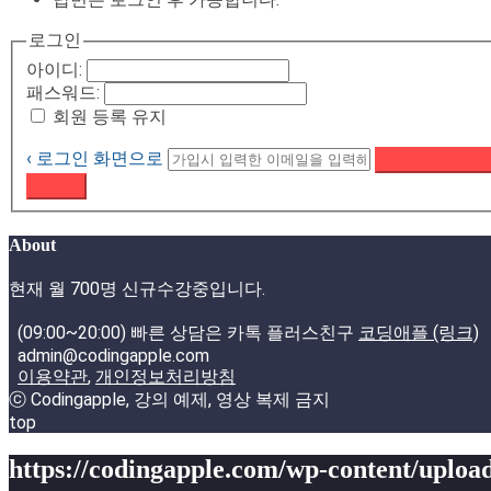
로그인
아이디:
패스워드:
회원 등록 유지
‹ 로그인 화면으로
패스워드 재설정
로그인
About
현재 월 700명 신규수강중입니다.
(09:00~20:00) 빠른 상담은 카톡 플러스친구
코딩애플 (링크)
admin@codingapple.com
이용약관
,
개인정보처리방침
ⓒ Codingapple, 강의 예제, 영상 복제 금지
top
https://codingapple.com/wp-content/upload