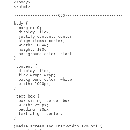
</body>

</html>

-------------------CSS-------------------------
body {

  margin: 0;

  display: flex;

  justify-content: center;

  align-items: center;

  width: 100vw;

  height: 100vh;

  background-color: black;

}
.content {

  display: flex;

  flex-wrap: wrap;

  background-color: white;

  width: 1000px;

}
.text_box {

  box-sizing: border-box;

  width: 250px;

  padding: 20px;

  text-align: center;

}
@media screen and (max-width:1200px) {
