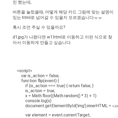
진 했는데,
버튼을 눌렀을때, 어떻게 해당 카드 그림에 맞는 설명이
있는 html로 넘어갈 수 있을지 모르겠습니다ㅠㅠ.
혹시 조언 주실 수 있을까요?
d1.jpg가 나왔다면 w1.html로 이동하고 이런 식으로 찾
아서 이동하게 만들고 싶습니다.
<script>
var is_action = false;
function flip(event) {
if (is_action === true) { return false; }
is_action = true;
x = Math.floor((Math.random() * 3) + 1)
console.log(x)
document.getElementById('img').innerHTML =
<i
var element = event.currentTarget;