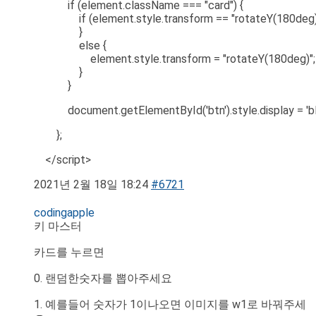
if (element.className === "card") {
if (element.style.transform == "rotateY(180deg)"
}
else {
element.style.transform = "rotateY(180deg)";
}
}
document.getElementById('btn').style.display = 'bl
};
</script>
2021년 2월 18일 18:24
#6721
codingapple
키 마스터
카드를 누르면
0. 랜덤한숫자를 뽑아주세요
1. 예를들어 숫자가 1이나오면 이미지를 w1로 바꿔주세