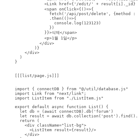
            <Link href={'/edit/' + result[i]._id}
            <span onClick={()=>{

              fetch('/api/post/delete', {method : 
              .then(()=>{

                console.log(123123)

              })

            }}>삭제</span>

            <p>1월 1일</p>

          </div>

        )}    

    </div>

  )

}

[[[list/page.js]]]

import { connectDB } from "@/util/database.js"

import Link from "next/link";

import ListItem from "./ListItem.js"
export default async function List() {

  let db = (await connectDB).db('forum')

  let result = await db.collection('post').find().
  return (

    <div className="list-bg">

      <ListItem result={result}/>

    </div>
