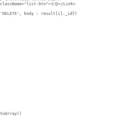
 className="list-btn">수정</Link>

'DELETE', body : result[i]._id})

toArray()
