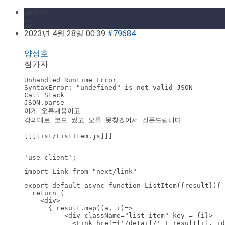
글쓴이
글
2023년 4월 28일 00:39
#79684
양성호
참가자
Unhandled Runtime Error

SyntaxError: "undefined" is not valid JSON

Call Stack

JSON.parse

이게 오류내용이고

강의대로 코드 짰고 오류 못찾겠어서 질문드립니다

[[[list/ListItem.js]]]

'use client';
import Link from "next/link"
export default async function ListItem({result}){ 
  return (

    <div>

      { result.map((a, i)=>

          <div className="list-item" key = {i}>

            <Link href={'/detail/' + result[i]._id