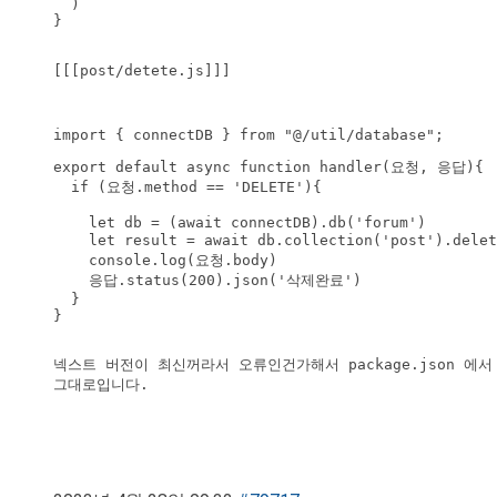
  )

}

[[[post/detete.js]]]

import { connectDB } from "@/util/database";
export default async function handler(요청, 응답){

  if (요청.method == 'DELETE'){

    let db = (await connectDB).db('forum')

    let result = await db.collection('post').dele
    console.log(요청.body)

    응답.status(200).json('삭제완료')

  }

}
넥스트 버전이 최신꺼라서 오류인건가해서 package.json 에서 "
그대로입니다. 
