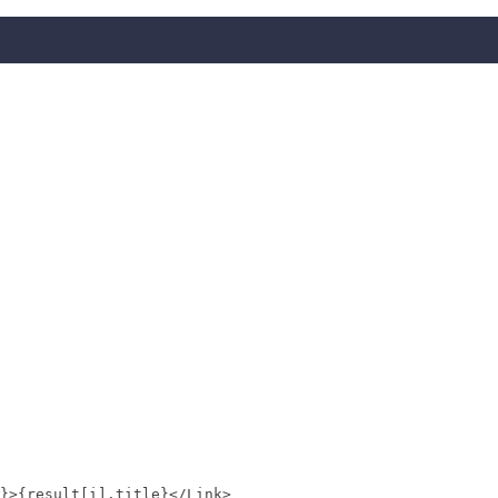
 

}>{result[i].title}</Link>
