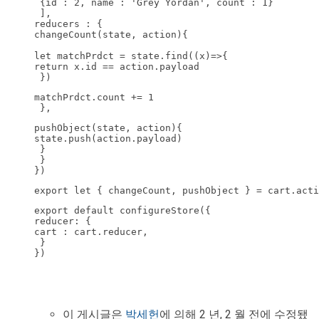
 {id : 2, name : 'Grey Yordan', count : 1}

 ],

reducers : {

changeCount(state, action){

let matchPrdct = state.find((x)=>{

return x.id == action.payload

 })
matchPrdct.count += 1

 },
pushObject(state, action){

state.push(action.payload)

 }

 }

})
export let { changeCount, pushObject } = cart.acti
export default configureStore({

reducer: {

cart : cart.reducer,

 }

})
이 게시글은
박세헌
에 의해 2 년, 2 월 전에 수정됐