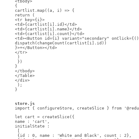
<tbody>

{

cartlist.map((a, i) => {

return (

<tr key={i}>

<td>{cartlist[i].id}</td>

<td>{cartlist[i].name}</td>

<td>{cartlist[i].count}</td>

<td><Button id={i} variant="secondary" onClick={()
dispatch(changeCount(cartlist[i].id))

}>+</Button></td>

</tr>

 ) 

 })

}

</tbody>

</Table>

</div>

 );

}

import { configureStore, createSlice } from '@redu
let cart = createSlice({

name : 'cart',

initialState :

 [

 {id : 0, name : 'White and Black', count : 2},
