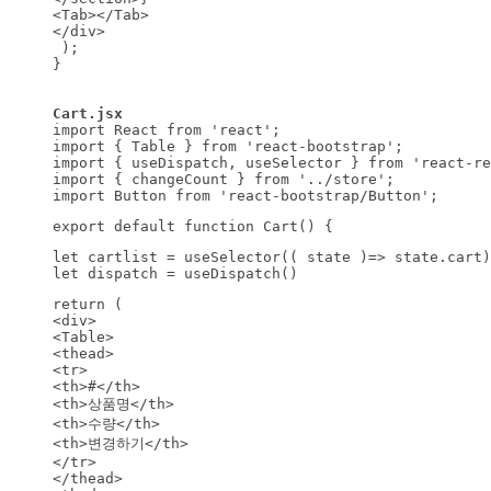
<Tab></Tab>

</div>

 );

}

import React from 'react';

import { Table } from 'react-bootstrap';

import { useDispatch, useSelector } from 'react-re
import { changeCount } from '../store';

import Button from 'react-bootstrap/Button';
export default function Cart() {
let cartlist = useSelector(( state )=> state.cart)

let dispatch = useDispatch()
return (

<div>

<Table>

<thead>

<tr>

<th>#</th>

<th>상품명</th>

<th>수량</th>

<th>변경하기</th>

</tr>

</thead>
