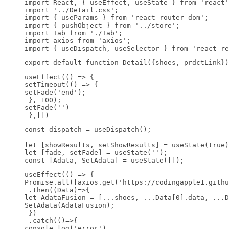
import React, { useEffect, useState } from 'react'
import '../Detail.css';

import { useParams } from 'react-router-dom';

import { pushObject } from '../store';

import Tab from './Tab';

import axios from 'axios';

import { useDispatch, useSelector } from 'react-re
export default function Detail({shoes, prdctLink})
useEffect(() => {

setTimeout(() => {

setFade('end');

 }, 100);

setFade('')

 },[])
const dispatch = useDispatch();

let [showResults, setShowResults] = useState(true)
let [fade, setFade] = useState('');

const [Adata, SetAdata] = useState([]);
useEffect(() => {

Promise.all([axios.get('https://codingapple1.githu
 .then((Data)=>{

let AdataFusion = [...shoes, ...Data[0].data, ...D
SetAdata(AdataFusion);

 })

 .catch(()=>{

console.log('error')
