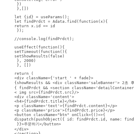
 })

 },[])
let {id} = useParams();

let findPrdct = Adata.find(function(x){

return x.id == id

 });
//console.log(findPrdct);
useEffect(function(){

setTimeout(function(){

setShowResults(false)

 }, 2000)

 }, [])
return (

<div className={'start ' + fade}>

{showResults && <div className='saleBanner'> 2
{ findPrdct && <section className='detailContainer
< img src={findPrdct.src}/>

<div className='content'>

<h4>{findPrdct.title}</h4>

<p className='text'>{findPrdct.content}</p>

<p className='price'>{findPrdct.price}</p>

<button className="btn" onClick={()=>{

dispatch(pushObject({ id: findPrdct.id, name: find
 }}>주문하기</button>

</div>

</section>}
