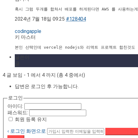
혹시 그럼 두개를 합쳐서 배포를 하게된다면 AWS 를 사용하는게
2024년 7월 18일 09:25
#128404
codingapple
키 마스터
본인 선택인데 vercel은 nodejs와 리액트 프로젝트 합친것
글쓴이
글
4 글 보임 - 1 에서 4 까지 (총 4 중에서)
답변은 로그인 후 가능합니다.
로그인
아이디:
패스워드:
회원 등록 유지
‹ 로그인 화면으로
패스워드 재설정