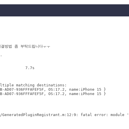
.

           7.7s

ltiple matching destinations:

B-AD07-936FFFAFEF5F, OS:17.2, name:iPhone 15 }

B-AD07-936FFFAFEF5F, OS:17.2, name:iPhone 15 }

/GeneratedPluginRegistrant.m:12:9: fatal error: module '