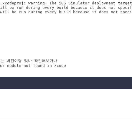
.xcodeproj: warning: The iOS Simulator deployment target
ill be run during every build because it does not specif
will be run during every build because it does not speci
에 있는 버전이랑 맞나 확인해보거나

er-module-not-found-in-xcode
