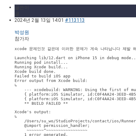
글쓴이
글
2024년 2월 13일 14:01
#113113
박성원
참가자
Launching lib/12.dart on iPhone 15 in debug mode..
Running pod install...

Running Xcode build...

Xcode build done.                                 
Failed to build iOS app

Error output from Xcode build:

↳

    --- xcodebuild: WARNING: Using the first of mu
    { platform:iOS Simulator, id:C0F4AA24-3EED-4B5
    { platform:iOS Simulator, id:C0F4AA24-3EED-4B5
    ** BUILD FAILED **
Xcode's output:

↳

    /Users/su_wo/StudioProjects/contact/ios/Runner
    @import permission_handler;

     ~~~~~~~^~~~~~~~~~~~~~~~~~

    1 error generated.
