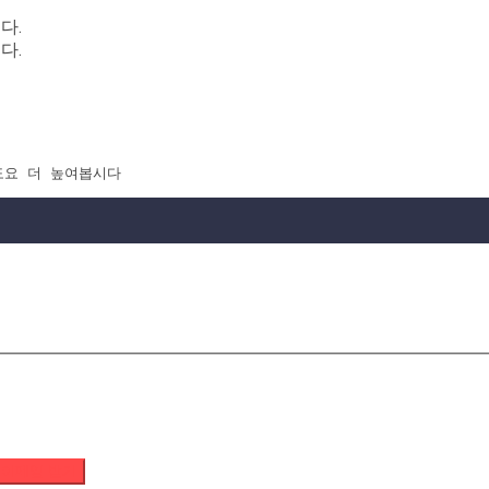
다.
다.
럴수도요 더 높여봅시다
 이메일 받기