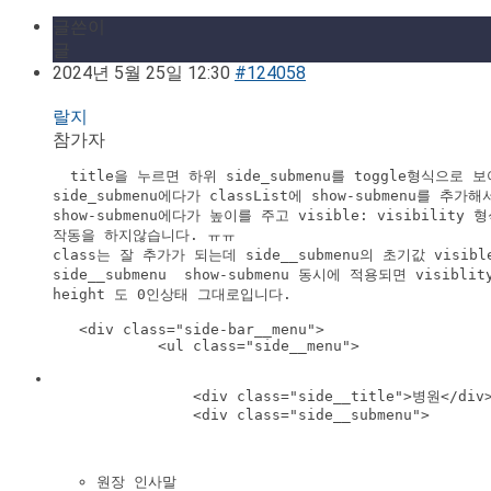
글쓴이
글
2024년 5월 25일 12:30
#124058
랄지
참가자
  title을 누르면 하위 side_submenu를 toggle형식으로 
side_submenu에다가 classList에 show-submenu를 추가해서
show-submenu에다가 높이를 주고 visible: visibilit
작동을 하지않습니다. ㅠㅠ

class는 잘 추가가 되는데 side__submenu의 초기값 visibl
side__submenu  show-submenu 동시에 적용되면 visib
height 도 0인상태 그대로입니다.

   <div class="side-bar__menu">

            <ul class="side__menu">

                <div class="side__title">병원</div>
                <div class="side__submenu">

원장 인사말