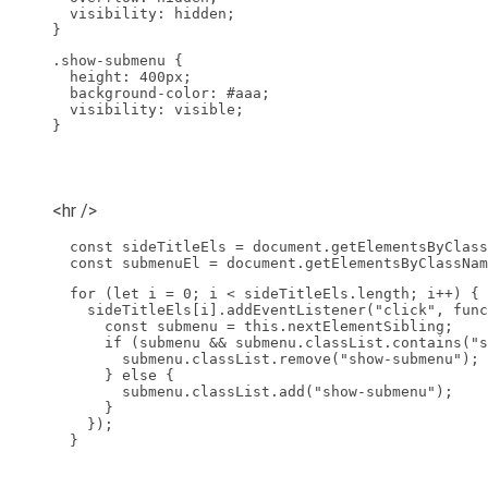
  visibility: hidden;

}
.show-submenu {

  height: 400px;

  background-color: #aaa;

  visibility: visible;

}

<hr />
  const sideTitleEls = document.getElementsByClass
  const submenuEl = document.getElementsByClassNam
  for (let i = 0; i < sideTitleEls.length; i++) {

    sideTitleEls[i].addEventListener("click", func
      const submenu = this.nextElementSibling;

      if (submenu && submenu.classList.contains("s
        submenu.classList.remove("show-submenu");

      } else {

        submenu.classList.add("show-submenu");

      }

    });

  }