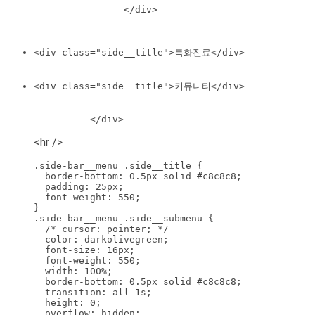
                </div>

<div class="side__title">특화진료</div>
<div class="side__title">커뮤니티</div>
<hr />
.side-bar__menu .side__title {

  border-bottom: 0.5px solid #c8c8c8;

  padding: 25px;

  font-weight: 550;

}

.side-bar__menu .side__submenu {

  /* cursor: pointer; */

  color: darkolivegreen;

  font-size: 16px;

  font-weight: 550;

  width: 100%;

  border-bottom: 0.5px solid #c8c8c8;

  transition: all 1s;

  height: 0;

  overflow: hidden;
