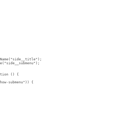
Name("side__title");

e("side__submenu");
tion () {

how-submenu")) {
