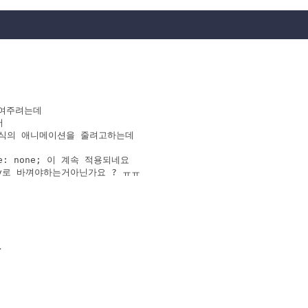
보여주려는데



y 형식의 애니메이션을 줄려고하는데

e: none; 이 계속 적용되네요

lity로 바껴야하는거아닌가요 ? ㅠㅠ


