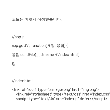
코드는 이렇게 작성했습니다.
//app.js
app.get('/', function(요청, 응답) {
응답.sendFile(__dirname +'/index.html')
});
//index.html
<link rel="icon" type="./image/png" href="img.png">
<link rel="stylesheet" type="text/css" href="index.css
<script type="text/Js" src="index.js" defer></script>