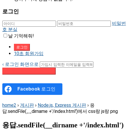
로그인
비밀번
호 분실
날 기억해줘!
10초 회원가입
‹ 로그인 화면으로
패스워드 재설정 이메일 받기
Facebook
로그인
home2
›
게시판
›
Node.js, Express 게시판
›
응
답.sendFile(__dirname +'/index.html')에서 css랑 js랑 png
응답.sendFile(__dirname +'/index.html')