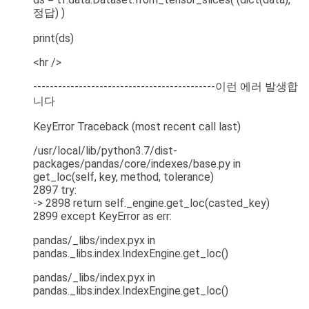
정답) )
print(ds)
<hr />
--------------------------------------------이런 에러 발생합
니다
KeyError Traceback (most recent call last)
/usr/local/lib/python3.7/dist-
packages/pandas/core/indexes/base.py in
get_loc(self, key, method, tolerance)
2897 try:
-> 2898 return self._engine.get_loc(casted_key)
2899 except KeyError as err:
pandas/_libs/index.pyx in
pandas._libs.index.IndexEngine.get_loc()
pandas/_libs/index.pyx in
pandas._libs.index.IndexEngine.get_loc()