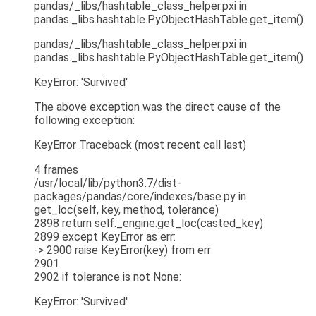
pandas/_libs/hashtable_class_helper.pxi in
pandas._libs.hashtable.PyObjectHashTable.get_item()
pandas/_libs/hashtable_class_helper.pxi in
pandas._libs.hashtable.PyObjectHashTable.get_item()
KeyError: 'Survived'
The above exception was the direct cause of the
following exception:
KeyError Traceback (most recent call last)
4 frames
/usr/local/lib/python3.7/dist-
packages/pandas/core/indexes/base.py in
get_loc(self, key, method, tolerance)
2898 return self._engine.get_loc(casted_key)
2899 except KeyError as err:
-> 2900 raise KeyError(key) from err
2901
2902 if tolerance is not None:
KeyError: 'Survived'