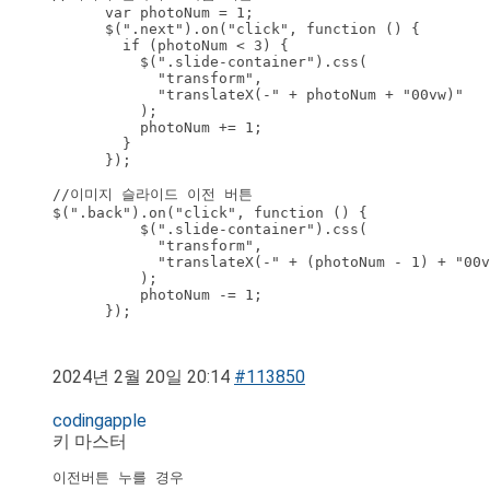
      var photoNum = 1;

      $(".next").on("click", function () {

        if (photoNum < 3) {

          $(".slide-container").css(

            "transform",

            "translateX(-" + photoNum + "00vw)"

          );

          photoNum += 1;

        }

      });

//이미지 슬라이드 이전 버튼

$(".back").on("click", function () {

          $(".slide-container").css(

            "transform",

            "translateX(-" + (photoNum - 1) + "00v
          );

          photoNum -= 1;

      });

2024년 2월 20일 20:14
#113850
codingapple
키 마스터
이전버튼 누를 경우 
