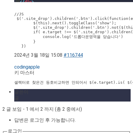
//JS

 $('.site_drop').children('.btn').click(function(e
        $(this).next().toggleClass('show');

        $('.site_drop').children('.btn').not($(thi
        if( e.target !== $('.site_drop').children(
            console.log('드롭다운영역을 닫습니다')

        }

2024년 3월 18일 15:08
#116744
codingapple
키 마스터
셀렉터로 찾은건 등호비교하면 안되어서 $(e.target).is( 
글쓴이
글
2 글 보임 - 1 에서 2 까지 (총 2 중에서)
답변은 로그인 후 가능합니다.
로그인