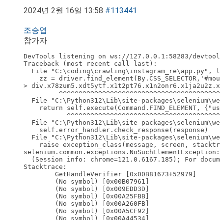
2024년 2월 16일 13:58
#113441
조승엽
참가자
DevTools listening on ws://127.0.0.1:58283/devtool
Traceback (most recent call last):

  File "C:\coding\crawling\instagram_re\app.py", l
    zz = driver.find_element(By.CSS_SELECTOR,'#mou
> div.x78zum5.xdt5ytf.x1t2pt76.x1n2onr6.x1ja2u2z.x
         ^^^^^^^^^^^^^^^^^^^^^^^^^^^^^^^^^^^^^^^^^
  File "C:\Python312\Lib\site-packages\selenium\we
    return self.execute(Command.FIND_ELEMENT, {"us
           ^^^^^^^^^^^^^^^^^^^^^^^^^^^^^^^^^^^^^^^
  File "C:\Python312\Lib\site-packages\selenium\we
    self.error_handler.check_response(response)

  File "C:\Python312\Lib\site-packages\selenium\we
    raise exception_class(message, screen, stacktr
selenium.common.exceptions.NoSuchElementException:
  (Session info: chrome=121.0.6167.185); For docum
Stacktrace:

        GetHandleVerifier [0x00B81673+52979]

        (No symbol) [0x00B07961]

        (No symbol) [0x009EDD3D]

        (No symbol) [0x00A25FBB]

        (No symbol) [0x00A260FB]

        (No symbol) [0x00A5CF92]

        (No symbol) [0x00A44534]
