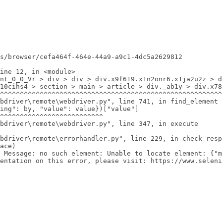
s/browser/cefa464f-464e-44a9-a9c1-4dc5a2629812

ine 12, in <module>

nt_0_0_Vr > div > div > div.x9f619.x1n2onr6.x1ja2u2z > d
10cihs4 > section > main > article > div._ab1y > div.x78
^^^^^^^^^^^^^^^^^^^^^^^^^^^^^^^^^^^^^^^^^^^^^^^^^^^^^^^^
bdriver\remote\webdriver.py", line 741, in find_element

ing": by, "value": value})["value"]

^^^^^^^^^^^^^^^^^^^^^^^^^^

bdriver\remote\webdriver.py", line 347, in execute

bdriver\remote\errorhandler.py", line 229, in check_resp
ace)

 Message: no such element: Unable to locate element: {"m
entation on this error, please visit: https://www.seleni