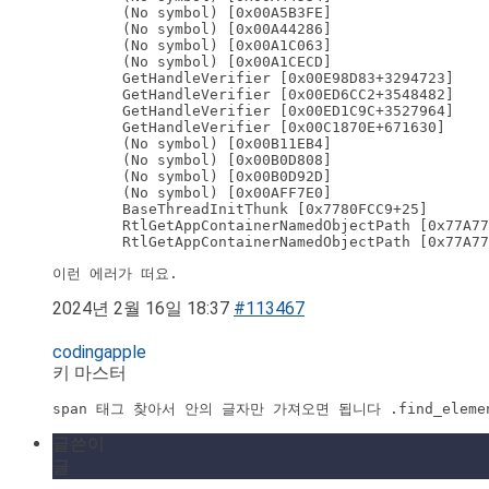
        (No symbol) [0x00A5B3FE]

        (No symbol) [0x00A44286]

        (No symbol) [0x00A1C063]

        (No symbol) [0x00A1CECD]

        GetHandleVerifier [0x00E98D83+3294723]

        GetHandleVerifier [0x00ED6CC2+3548482]

        GetHandleVerifier [0x00ED1C9C+3527964]

        GetHandleVerifier [0x00C1870E+671630]

        (No symbol) [0x00B11EB4]

        (No symbol) [0x00B0D808]

        (No symbol) [0x00B0D92D]

        (No symbol) [0x00AFF7E0]

        BaseThreadInitThunk [0x7780FCC9+25]

        RtlGetAppContainerNamedObjectPath [0x77A77
        RtlGetAppContainerNamedObjectPath [0x77A77
이런 에러가 떠요.
2024년 2월 16일 18:37
#113467
codingapple
키 마스터
span 태그 찾아서 안의 글자만 가져오면 됩니다 .find_elements
글쓴이
글