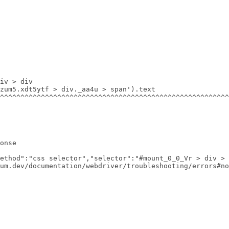
iv > div 

zum5.xdt5ytf > div._aa4u > span').text

^^^^^^^^^^^^^^^^^^^^^^^^^^^^^^^^^^^^^^^^^^^^^^^^^^^^^^^^
onse     

ethod":"css selector","selector":"#mount_0_0_Vr > div > 
um.dev/documentation/webdriver/troubleshooting/errors#no