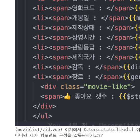
(movielist/:id.vue) 여기에서 $store.state.lik
아니면 제가 컴포넌트 구성을 잘못짠건가요??