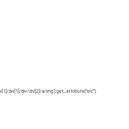
]/div[1]/div/div[2]/a/img').get_attribute("src")