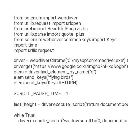
from selenium import webdriver
from urllib.request import urlopen
from bs4 import BeautifulSoup as bs
from urllib.parse import quote_plus
from selenium.webdriver.common.keys import Keys
import time
import urllib.request
driver = webdriver.Chrome('C:\myapp\chromed
driver.get("https://www.google.co.kr/imghp?hl=ko&ogbl")
elem = driver.find_element_by_name("q")
elem.send_keys("flying birds")
elem.send_keys(Keys.RETURN)
SCROLL_PAUSE_TIME = 1
last_height = driver.execute_script("return document.bod
while True:
driver.execute_script("window.scrollTo(0, document.bod