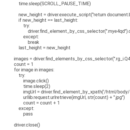
time.sleep(SCROLL_PAUSE_TIME)
new_height = driver.execute_script("return document.b
if new_height == last_height:
try:
driver.find_element_by_css_selector(".mye4qd").cl
except:
break
last_height = new_height
images = driver.find_elements_by_css_selector(".rg_i.Q
count = 1
for image in images:
try:
image.click()
time.sleep(2)
imgUrl = driver.find_element_by_xpath('/html/body/div[2]/
urllib.request.urlretrieve(imgUrl, str(count) + ".jpg")
count = count + 1
except:
pass
driver.close()