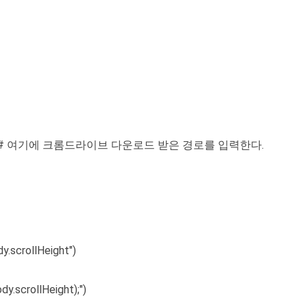
river.exe') # 여기에 크롬드라이브 다운로드 받은 경로를 입력한다.
y.scrollHeight")
y.scrollHeight);")