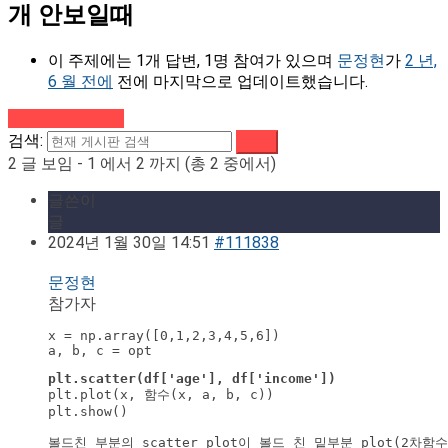
개 안보일때
이 주제에는 1개 답변, 1명 참여가 있으며
문정현
가
2 년,
6 월 전에
전에 마지막으로 업데이트했습니다.
강의로 돌아가기
검색:
2 글 보임 - 1 에서 2 까지 (총 2 중에서)
글쓴이
글
2024년 1월 30일 14:51
#111838
문정현
참가자
x = np.array([0,1,2,3,4,5,6])

a, b, c = opt
plt.scatter(df['age'], df['income'])
plt.plot(x, 함수(x, a, b, c))

plt.show()

볼드친 부분의 scatter plot이 볼드 친 밑부분 plot(2차