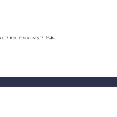
력하고 npm install어쩌구 합시다