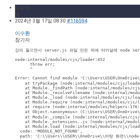
글쓴이
글
2024년 3월 17일 08:30
#116594
이수환
참가자
node:internal/modules/cjs/loader:452

      throw err;

      ^
Error: Cannot find module 'C:\Users\USER\OneDrive
    at tryPackage (node:internal/modules/cjs/loade
    at Module._findPath (node:internal/modules/cjs
    at Module._resolveFilename (node:internal/modu
    at Module._load (node:internal/modules/cjs/loa
    at Module.require (node:internal/modules/cjs/l
    at require (node:internal/modules/helpers:176:
    at Object.<anonymous> (C:\Users\USER\OneDrive
    at Module._compile (node:internal/modules/cjs/
    at Module._extensions..js (node:internal/modul
    at Module.load (node:internal/modules/cjs/load
  code: 'MODULE_NOT_FOUND',

  path: 'C:\\Users\\USER\\OneDrive\\바탕 화면\\node-p