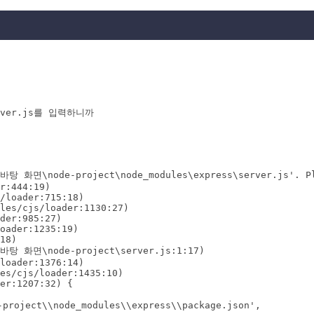
\바탕 화면\node-project\node_modules\express\server.js'. Ple
r:444:19)

/loader:715:18)

les/cjs/loader:1130:27)

der:985:27)

oader:1235:19)

18)

\바탕 화면\node-project\server.js:1:17)

loader:1376:14)

es/cjs/loader:1435:10)

er:1207:32) {

roject\\node_modules\\express\\package.json',
