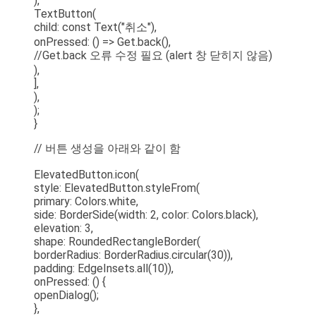
),
TextButton(
child: const Text("취소"),
onPressed: () => Get.back(),
//Get.back 오류 수정 필요 (alert 창 닫히지 않음)
),
],
),
);
}
// 버튼 생성을 아래와 같이 함
ElevatedButton.icon(
style: ElevatedButton.styleFrom(
primary: Colors.white,
side: BorderSide(width: 2, color: Colors.black),
elevation: 3,
shape: RoundedRectangleBorder(
borderRadius: BorderRadius.circular(30)),
padding: EdgeInsets.all(10)),
onPressed: () {
openDialog();
},