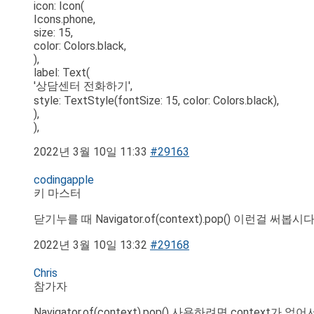
icon: Icon(
Icons.phone,
size: 15,
color: Colors.black,
),
label: Text(
'상담센터 전화하기',
style: TextStyle(fontSize: 15, color: Colors.black),
),
),
2022년 3월 10일 11:33
#29163
codingapple
키 마스터
닫기누를 때 Navigator.of(context).pop() 이런걸 써봅시
2022년 3월 10일 13:32
#29168
Chris
참가자
Navigator.of(context).pop() 사용하려면 context