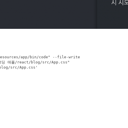
ources/app/bin/code" --file-write 

/코딩 애플/react/blog/src/App.css" 
