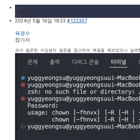
글쓴이
글
2024년 5월 16일 18:33
#123307
육경수
참가자