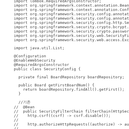
import lombok.RequiredArgsConstructor;

import org.springframework.context.annotation.Bean
import org.springframework.context.annotation.Conf
import org.springframework.security.config.annotat
import org.springframework.security.config.annotat
import org.springframework.security.config.http.Se
import org.springframework.security.crypto.bcrypt.
import org.springframework.security.crypto.passwor
import org.springframework.security.web.SecurityFi
import org.springframework.security.web.access.Exc
import java.util.List;
@Configuration

@EnableWebSecurity

@RequiredArgsConstructor

public class SecurityConfig {
  private final BoardRepository boardRepository;
  public Board getFirstBoardNum() {

    return boardRepository.findAll().getFirst();

  }
  //기존

//  @Bean

//  public SecurityFilterChain filterChain(HttpSec
//    http.csrf((csrf) -> csrf.disable());

//

//    http.authorizeHttpRequests((authorize) -> au
//
