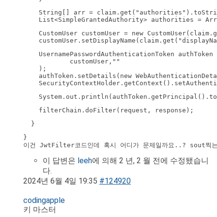
    String[] arr = claim.get("authorities").toStri
    List<SimpleGrantedAuthority> authorities = Arr
    CustomUser customUser = new CustomUser(claim.g
    customUser.setDisplayName(claim.get("displayNa
    UsernamePasswordAuthenticationToken authToken 
            customUser,""

    );

    authToken.setDetails(new WebAuthenticationDeta
    SecurityContextHolder.getContext().setAuthenti
    System.out.println(authToken.getPrincipal().to
    filterChain.doFilter(request, response);
  }
}

이건 JwtFilter코드인데 혹시 어디가 문제일까요..? sout
이 답변은
leeh
에 의해 2 년, 2 월 전에 수정됐습니
다.
2024년 6월 4일 19:35
#124920
codingapple
키 마스터