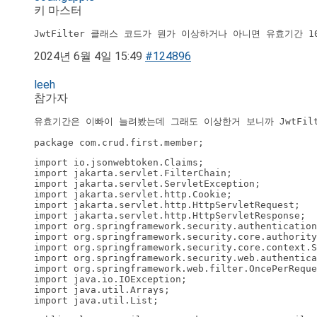
키 마스터
JwtFilter 클래스 코드가 뭔가 이상하거나 아니면 유효기간 
2024년 6월 4일 15:49
#124896
leeh
참가자
package com.crud.first.member;
import io.jsonwebtoken.Claims;

import jakarta.servlet.FilterChain;

import jakarta.servlet.ServletException;

import jakarta.servlet.http.Cookie;

import jakarta.servlet.http.HttpServletRequest;

import jakarta.servlet.http.HttpServletResponse;

import org.springframework.security.authentication
import org.springframework.security.core.authority
import org.springframework.security.core.context.S
import org.springframework.security.web.authentica
import org.springframework.web.filter.OncePerReque
import java.io.IOException;

import java.util.Arrays;

import java.util.List;