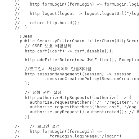
//    http.formLogin((formLogin) -> formLogin.logi
//

//    http.logout(logout -> logout.logoutUrl("/log
//

//    return http.build();

//  }
  @Bean

  public SecurityFilterChain filterChain(HttpSecur
    // CSRF 보호 비활성화

    http.csrf((csrf) -> csrf.disable());
    http.addFilterBefore(new JwtFilter(), Exceptio
    //로그인시 세션데이터 만들지마셈

    http.sessionManagement((session) -> session

            .sessionCreationPolicy(SessionCreation
    );
    // 요청 권한 설정

    http.authorizeHttpRequests((authorize) -> {

      authorize.requestMatchers("/","/register","/
      authorize.requestMatchers("home.css", "/dog.
      authorize.anyRequest().authenticated(
    });
//    // 로그인 설정

//    http.formLogin((formLogin) ->

//            formLogin.loginPage("/login")
