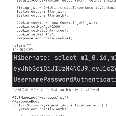
  SecurityContextHolder.getContext().setAuthentica
  String jwt = JwtUtil.createToken(SecurityContext
  System.out.println(jwt);

  System.out.println(auth);
  Cookie cookie =  new Cookie("jwt",jwt);

  cookie.setMaxAge(1000);

  cookie.setHttpOnly(true);

  cookie.setPath("/");

  response.addCookie(cookie);
return "";

@GetMapping("/my-page/jwt")

@ResponseBody

public String myPageJWT(Authentication auth) {

  System.out.println(auth);