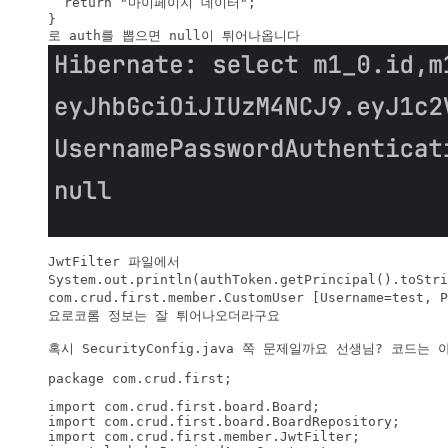
  return "마이페이지 데이터";

}

JwtFilter 파일에서

System.out.println(authToken.getPrincipal().to
com.crud.first.member.CustomUser [Username=test, 
요로코롬 정보는 잘 튀어나오더라구요

package com.crud.first;
import com.crud.first.board.Board;

import com.crud.first.board.BoardRepository;

import com.crud.first.member.JwtFilter;
