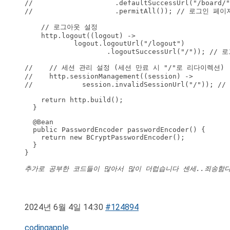
//                    .defaultSuccessUrl("/board/"
//                    .permitAll()); // 로그
    // 로그아웃 설정

    http.logout((logout) ->

            logout.logoutUrl("/logout")

                    .logoutSuccessUrl("/"));
//    // 세션 관리 설정 (세션 만료 시 "/"로 리다이렉션)

//    http.sessionManagement((session) ->

//            session.invalidSessionUrl("/"
    return http.build();

  }
  @Bean

  public PasswordEncoder passwordEncoder() {

    return new BCryptPasswordEncoder();

  }

}

추가로 공부한 코드들이 많아서 많이 더럽습니다 센세..죄송함
2024년 6월 4일 14:30
#124894
codingapple