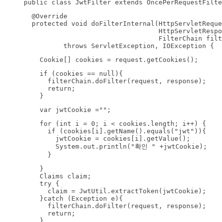
public class JwtFilter extends OncePerRequestFilte
  @Override

  protected void doFilterInternal(HttpServletReque
                                  HttpServletRespo
                                  FilterChain filt
          throws ServletException, IOException {
    Cookie[] cookies = request.getCookies();
    if (cookies == null){

      filterChain.doFilter(request, response);

      return;

    }
    var jwtCookie ="";
    for (int i = 0; i < cookies.length; i++) {

      if (cookies[i].getName().equals("jwt")){

        jwtCookie = cookies[i].getValue();

        System.out.println("확인 " +jwtCookie);

      }
    }

    Claims claim;

    try {

      claim = JwtUtil.extractToken(jwtCookie);

    }catch (Exception e){

      filterChain.doFilter(request, response);

      return;

    }