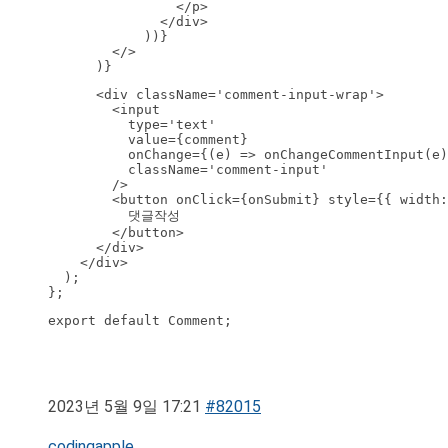
                </p>

              </div>

            ))}

        </>

      )}
      <div className='comment-input-wrap'>

        <input

          type='text'

          value={comment}

          onChange={(e) => onChangeCommentInput(e)
          className='comment-input'

        />

        <button onClick={onSubmit} style={{ width:
          댓글작성

        </button>

      </div>

    </div>

  );

};
export default Comment;
2023년 5월 9일 17:21
#82015
codingapple