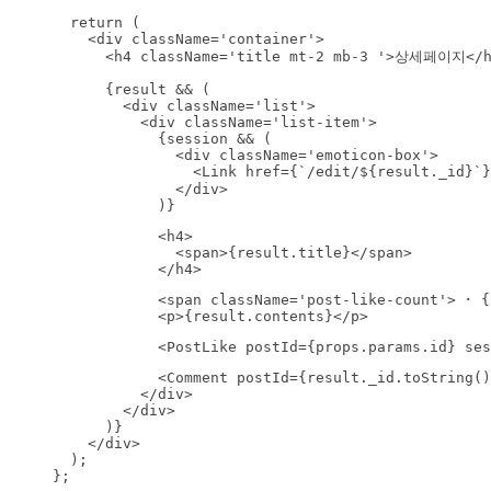
  return (

    <div className='container'>

      <h4 className='title mt-2 mb-3 '>상세페이지</h
      {result && (

        <div className='list'>

          <div className='list-item'>

            {session && (

              <div className='emoticon-box'>

                <Link href={`/edit/${result._id}`}>
              </div>

            )}
            <h4>

              <span>{result.title}</span>

            </h4>
            <span className='post-like-count'> ･ {
            <p>{result.contents}</p>
            <PostLike postId={props.params.id} ses
            <Comment postId={result._id.toString()
          </div>

        </div>

      )}

    </div>

  );

};