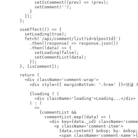
        setIsComment((prev) => !prev);

        setComment('');

      }

    });

  };
  useEffect(() => {

    setLoading(true);

    fetch(`/api/comment/list?id=${postId}`)

      .then((response) => response.json())

      .then((data) => {

        setLoading(false);

        setCommentList(data);

      });

  }, [isComment]);
  return (

    <div className='comment-wrap'>

      <div style={{ marginBottom: '.5rem' }}>댓글
      {loading ? (

        <div className='loading'>Loading...</div>

      ) : (

        <>

          {commentList &&

            commentList.map((data) => (

              <div key={data._id} className='comme
                <p className='comment-item'>

                  {data.content} &nbsp; by- &nbsp;

                  <span className='comment-name'>{