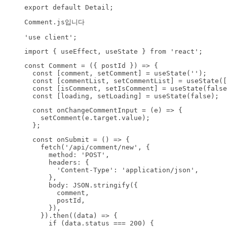
export default Detail;
'use client';
import { useEffect, useState } from 'react';
const Comment = ({ postId }) => {

  const [comment, setComment] = useState('');

  const [commentList, setCommentList] = useState([
  const [isComment, setIsComment] = useState(false
  const [loading, setLoading] = useState(false);
  const onChangeCommentInput = (e) => {

    setComment(e.target.value);

  };
  const onSubmit = () => {

    fetch('/api/comment/new', {

      method: 'POST',

      headers: {

        'Content-Type': 'application/json',

      },

      body: JSON.stringify({

        comment,

        postId,

      }),

    }).then((data) => {

      if (data.status === 200) {
