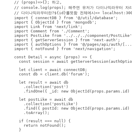
// (props)=>{}; 하고,

// console.log(props); 해주면 유저가 다이나믹라우터 
// 다이나믹라우터란?${id}를뜻함 전체에시=> localhost:3000:
import { connectDB } from '@/util/database';

import { ObjectId } from 'mongodb';

import Link from 'next/link';

import Comment from './Comment';

import PostLike from '../../../component/PostLike'
import { getServerSession } from 'next-auth';

import { authOptions } from '@/pages/api/auth/[...
import { notFound } from 'next/navigation';
const Detail = async (props) => {

  const session = await getServerSession(authOptio
  let client = await connectDB;

  const db = client.db('forum');
  let result = await db

    .collection('post')

    .findOne({ _id: new ObjectId(props.params.id) 
  let postLike = await db

    .collection('postLike')

    .find({ postId: new ObjectId(props.params.id) 
    .toArray();
  if (result === null) {

    return notFound();

  }