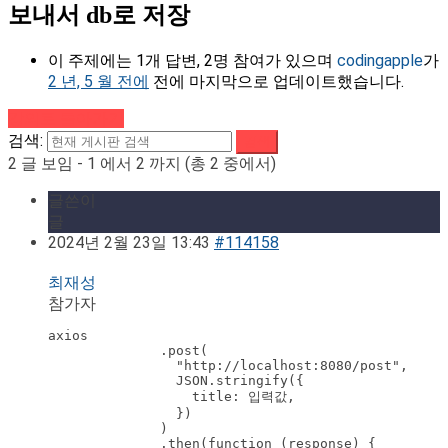
보내서 db로 저장
이 주제에는 1개 답변, 2명 참여가 있으며
codingapple
가
2 년, 5 월 전에
전에 마지막으로 업데이트했습니다.
강의로 돌아가기
검색:
2 글 보임 - 1 에서 2 까지 (총 2 중에서)
글쓴이
글
2024년 2월 23일 13:43
#114158
최재성
참가자
axios

              .post(

                "http://localhost:8080/post",

                JSON.stringify({

                  title: 입력값,

                })

              )

              .then(function (response) {
