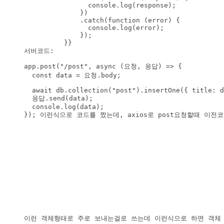
                console.log(response);

              })

              .catch(function (error) {

                console.log(error);

              });

          }}

app.post("/post", async (요청, 응답) => {

  const data = 요청.body;
  await db.collection("post").insertOne({ title: d
  응답.send(data);

  console.log(data);

}); 이런식으로 코드를 짰는데, axios로 post요청할때 이전코드는 
이런 객체형태로 주로 보내는걸로 쓰는데 이런식으로 하면 객체 