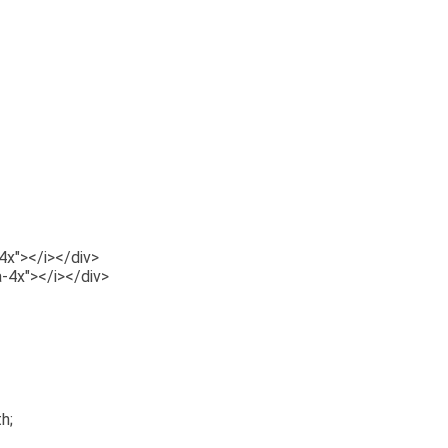
-4x"></i></div>
a-4x"></i></div>
h;