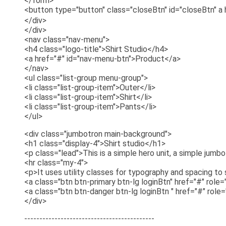
</form>
<button type="button" class="closeBtn" id="closeBtn"
</div>
</div>
<nav class="nav-menu">
<h4 class="logo-title">Shirt Studio</h4>
<a href="#" id="nav-menu-btn">Product</a>
</nav>
<ul class="list-group menu-group">
<li class="list-group-item">Outer</li>
<li class="list-group-item">Shirt</li>
<li class="list-group-item">Pants</li>
</ul>
<div class="jumbotron main-background">
<h1 class="display-4">Shirt studio</h1>
<p class="lead">This is a simple hero unit, a simple jum
<hr class="my-4">
<p>It uses utility classes for typography and spacing to
<a class="btn btn-primary btn-lg loginBtn" href="#" role=
<a class="btn btn-danger btn-lg loginBtn " href="#" ro
</div>
-------------------------------------------