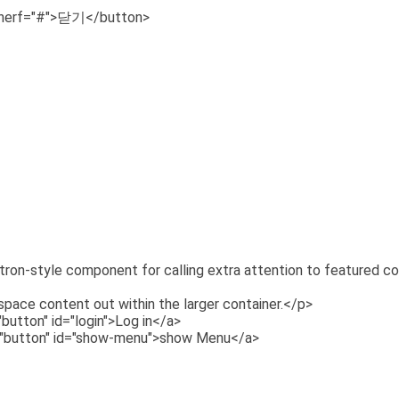
 a herf="#">닫기</button>
botron-style component for calling extra attention to featured c
 space content out within the larger container.</p>
"button" id="login">Log in</a>
le="button" id="show-menu">show Menu</a>