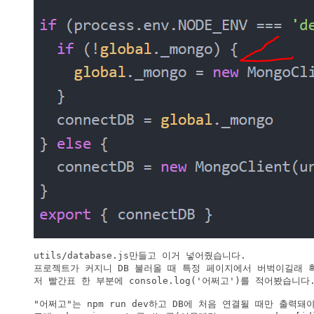
utils/database.js만들고 이거 넣어줬습니다.

프로젝트가 커지니 DB 불러올 때 특정 페이지에서 버벅이길래 확
저 빨간표 한 부분에 console.log('어쩌고')를 적어봤습니다.
"어쩌고"는 npm run dev하고 DB에 처음 연결될 때만 출력돼야