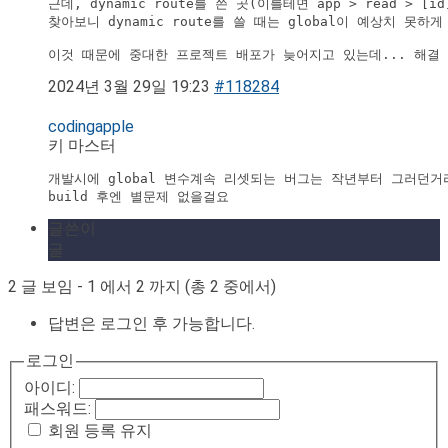
근데, dynamic route를 쓴 곳(이를테면 app > read > [
찾아보니 dynamic route를 쓸 때는 global이 예상치 못하
이것 때문에 중대한 프로젝트 배포가 늦어지고 있는데... 해결
2024년 3월 29일 19:23
#118284
codingapple
키 마스터
개발시에 global 변수계속 리셋되는 버그는 작년부터 그러던거
build 후엔 별문제 없을걸요
글쓴이
글
2 글 보임 - 1 에서 2 까지 (총 2 중에서)
답변은 로그인 후 가능합니다.
로그인
아이디:
패스워드:
회원 등록 유지