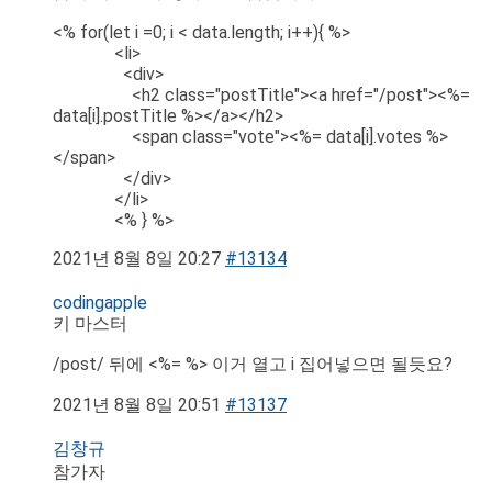
<% for(let i =0; i < data.length; i++){ %>
<li>
<div>
<h2 class="postTitle"><a href="/post"><%=
data[i].postTitle %></a></h2>
<span class="vote"><%= data[i].votes %>
</span>
</div>
</li>
<% } %>
2021년 8월 8일 20:27
#13134
codingapple
키 마스터
/post/ 뒤에 <%= %> 이거 열고 i 집어넣으면 될듯요?
2021년 8월 8일 20:51
#13137
김창규
참가자