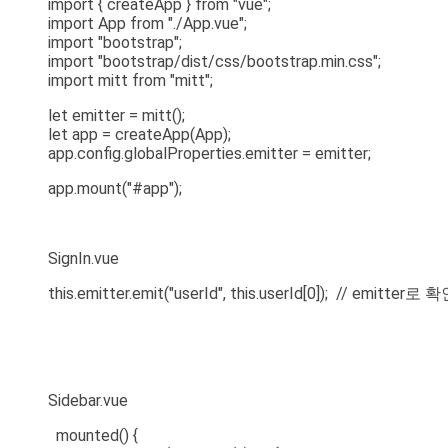
import { createApp } from "vue";
import App from "./App.vue";
import "bootstrap";
import "bootstrap/dist/css/bootstrap.min.css";
import mitt from "mitt";
let emitter = mitt();
let app = createApp(App);
app.config.globalProperties.emitter = emitter;
app.mount("#app");
SignIn.vue
this.emitter.emit("userId", this.userId[0]); // emitte
Sidebar.vue
mounted() {