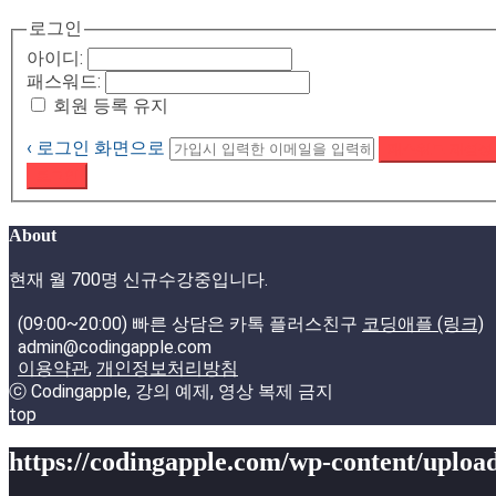
로그인
아이디:
패스워드:
회원 등록 유지
‹ 로그인 화면으로
패스워드 재설정
로그인
About
현재 월 700명 신규수강중입니다.
(09:00~20:00) 빠른 상담은 카톡 플러스친구
코딩애플 (링크)
admin@codingapple.com
이용약관
,
개인정보처리방침
ⓒ Codingapple, 강의 예제, 영상 복제 금지
top
https://codingapple.com/wp-content/upload