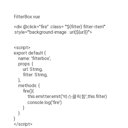
FilterBox.vue
<div @click="fire" :class= "'${filter} filter-item'"
:style="'background-image : url(${url})'">
<script>
export default {
name: 'filterbox',
props: {
url: String,
filter: String,
},
methods: {
fire(){
this.emitter.emit('박스클릭함',this.filter)
console.log('fire')
}
}
}
</script>