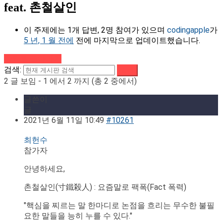
feat. 촌철살인
이 주제에는 1개 답변, 2명 참여가 있으며
codingapple
가
5 년, 1 월 전에
전에 마지막으로 업데이트했습니다.
강의로 돌아가기
검색:
2 글 보임 - 1 에서 2 까지 (총 2 중에서)
글쓴이
글
2021년 6월 11일 10:49
#10261
최헌수
참가자
안녕하세요,
촌철살인(寸鐵殺人) : 요즘말로 팩폭(Fact 폭력)
"핵심을 찌르는 말 한마디로 논점을 흐리는 무수한 불필
요한 말들을 능히 누를 수 있다."