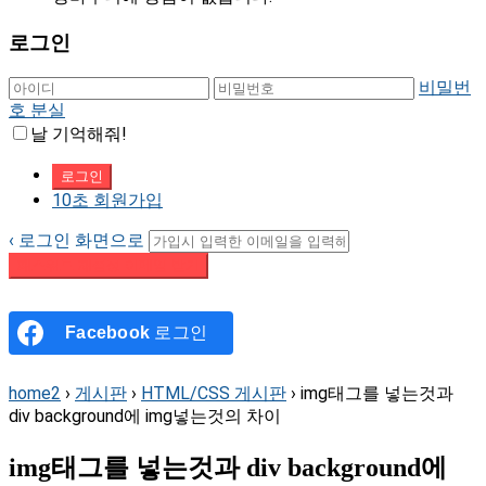
로그인
비밀번
호 분실
날 기억해줘!
10초 회원가입
‹ 로그인 화면으로
패스워드 재설정 이메일 받기
Facebook
로그인
home2
›
게시판
›
HTML/CSS 게시판
›
img태그를 넣는것과
div background에 img넣는것의 차이
img태그를 넣는것과 div background에