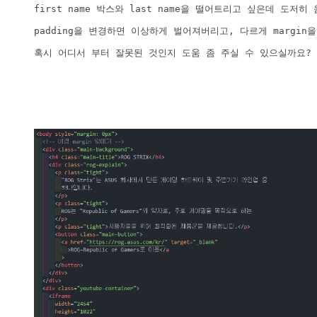
first name 박스와 last name을 떨어트리고 싶은데 도저
padding을 변경하면 이상하게 벌어져버리고, 다르게 margin