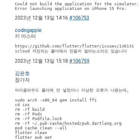
Could not build the application for the simulator.

Error launching application on iPhone 15 Pro.
2023년 12월 13일 14:16
#106753
codingapple
키 마스터
https://github.com/flutter/flutter/issues/136131

icloud 저장되는 폴더에서 만들지 말라는소리도 있습니다
2023년 12월 13일 15:18
#106759
김윤호
참가자
아이클라우드 폴더에 안 넣었더니 이상한 오류가 나왔는데,

sudo arch -x86_64 gem install ffi

cd ios 

rm -rf build 

rm -rf Pods 

rm -rf Podfile.lock 

rm -rf ~/.pub-cache/hosted/pub.dartlang.org 

pod cache clean --all 

flutter clean 

flutter pub get 
