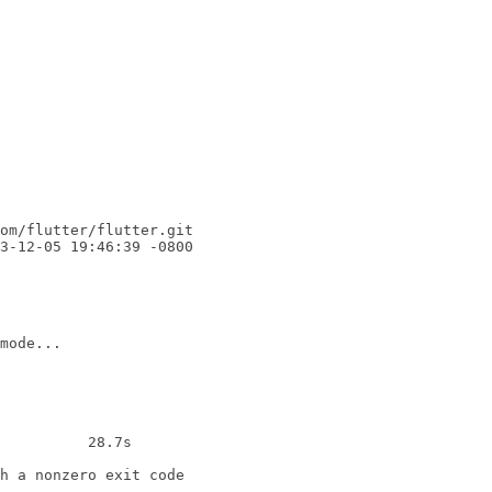
om/flutter/flutter.git                                  
3-12-05 19:46:39 -0800

mode...

          28.7s

h a nonzero exit code