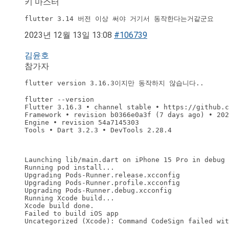
키 마스터
flutter 3.14 버전 이상 써야 거기서 동작한다는거같군요
2023년 12월 13일 13:08
#106739
김윤호
참가자
flutter version 3.16.3이지만 동작하지 않습니다..

flutter --version

Flutter 3.16.3 • channel stable • https://github.c
Framework • revision b0366e0a3f (7 days ago) • 202
Engine • revision 54a7145303

Tools • Dart 3.2.3 • DevTools 2.28.4

Launching lib/main.dart on iPhone 15 Pro in debug 
Running pod install...

Upgrading Pods-Runner.release.xcconfig

Upgrading Pods-Runner.profile.xcconfig

Upgrading Pods-Runner.debug.xcconfig

Running Xcode build...

Xcode build done.                                 
Failed to build iOS app

Uncategorized (Xcode): Command CodeSign failed wit