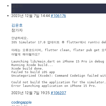
글쓴이
글
2023년 12월 7일 14:44
#106176
김윤호
참가자
안녕하세요.

IOS Simulator 17.0 업데이트 후 flutter에서 run이나 d
아래는 오류코드이며, flutter clean, fluter pub get
어떻게 해야될까요?
Launching lib/main.dart on iPhone 15 Pro in debug 
Running Xcode build...

Xcode build done.                                 
Failed to build iOS app

Uncategorized (Xcode): Command CodeSign failed wit
Could not build the application for the simulator.

Error launching application on iPhone 15 Pro.
2023년 12월 7일 19:25
#106207
codingapple