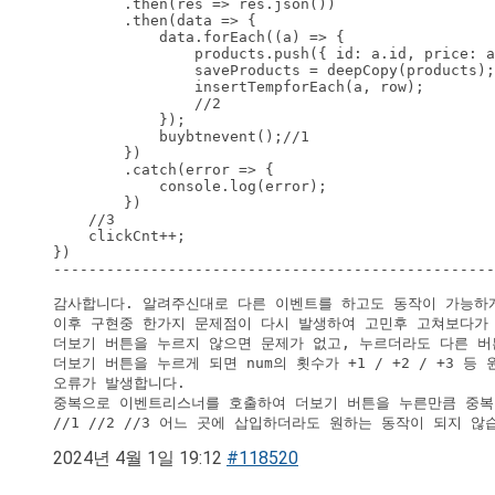
        .then(res => res.json())

        .then(data => {

            data.forEach((a) => {

                products.push({ id: a.id, price: a
                saveProducts = deepCopy(products);

                insertTempforEach(a, row);

                //2

            });

            buybtnevent();//1

        })

        .catch(error => {

            console.log(error);

        })

    //3

    clickCnt++;

})

--------------------------------------------------
감사합니다. 알려주신대로 다른 이벤트를 하고도 동작이 가능하게
이후 구현중 한가지 문제점이 다시 발생하여 고민후 고쳐보다가 
더보기 버튼을 누르지 않으면 문제가 없고, 누르더라도 다른 버
더보기 버튼을 누르게 되면 num의 횟수가 +1 / +2 / +3
오류가 발생합니다.

중복으로 이벤트리스너를 호출하여 더보기 버튼을 누른만큼 중복
//1 //2 //3 어느 곳에 삽입하더라도 원하는 동작이 되지 않
2024년 4월 1일 19:12
#118520