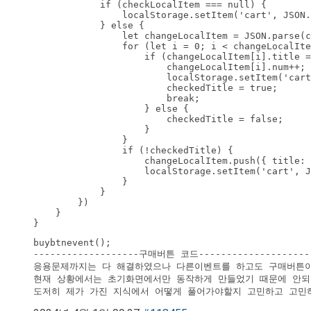
            if (checkLocalItem === null) {

                localStorage.setItem('cart', JSON.
            } else {

                let changeLocalItem = JSON.parse(c
                for (let i = 0; i < changeLocalIte
                    if (changeLocalItem[i].title =
                        changeLocalItem[i].num++;

                        localStorage.setItem('cart
                        checkedTitle = true;

                        break;

                    } else {

                        checkedTitle = false;

                    }

                }

                if (!checkedTitle) {

                    changeLocalItem.push({ title: 
                    localStorage.setItem('cart', J
                }

            }

        })

    }

}
buybtnevent();

-------------------구매버튼 코드---------------------
응용문제까지는 다 해결하였으나 다른이벤트를 하고도 구매버튼이
현재 상황에서는 초기화면에서만 동작하게 만들었기 때문에 안되
도저히 제가 가진 지식에서 어떻게 풀어가야할지 고민하고 고민