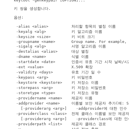
keytool -genkeypair [OPTION]...
키 쌍을 생성합니다.
옵션:
 -alias <alias>          처리할 항목의 별칭 이름

 -keyalg <alg>           키 알고리즘 이름

 -keysize <size>         키 비트 크기

 -groupname <name>       Group name. For example, 
 -sigalg <alg>           서명 알고리즘 이름

 -destalias <alias>      대상 별칭

 -dname <name>           식별 이름

 -startdate <date>       인증서 유효 기간 시작 날짜/시간
 -ext <value>            X.509 확장

 -validity <days>        유효 기간 일 수

 -keypass <arg>          키 비밀번호

 -keystore <keystore>    키 저장소 이름

 -storepass <arg>        키 저장소 비밀번호

 -storetype <type>       키 저장소 유형

 -providername <name>    제공자 이름

 -addprovider <name>     이름별 보안 제공자 추가(예: Sun
   [-providerarg <arg>]    -addprovider에 대한 인수
 -providerclass <class>  전체 클래스 이름별 보안 제공자
   [-providerarg <arg>]    -providerclass에 대한 
 -providerpath <list>    제공자 클래스 경로
