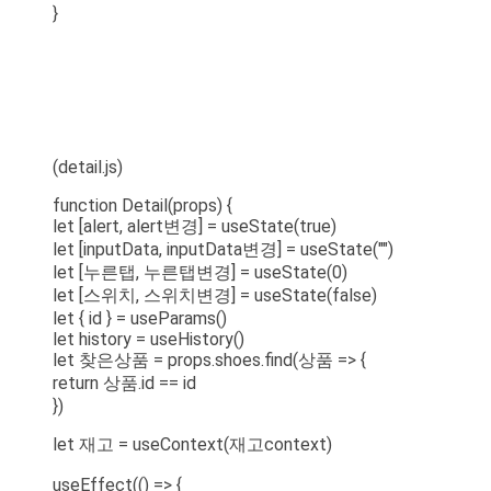
}
(detail.js)
function Detail(props) {
let [alert, alert변경] = useState(true)
let [inputData, inputData변경] = useState("")
let [누른탭, 누른탭변경] = useState(0)
let [스위치, 스위치변경] = useState(false)
let { id } = useParams()
let history = useHistory()
let 찾은상품 = props.shoes.find(상품 => {
return 상품.id == id
})
let 재고 = useContext(재고context)
useEffect(() => {