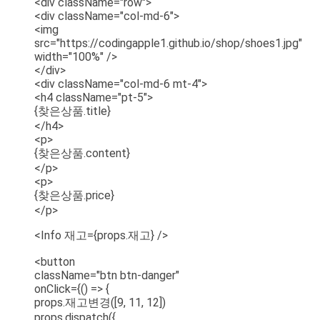
<div className="row">
<div className="col-md-6">
<img
src="https://codingapple1.github.io/shop/shoes1.jpg"
width="100%" />
</div>
<div className="col-md-6 mt-4">
<h4 className="pt-5">
{찾은상품.title}
</h4>
<p>
{찾은상품.content}
</p>
<p>
{찾은상품.price}
</p>
<Info 재고={props.재고} />
<button
className="btn btn-danger"
onClick={() => {
props.재고변경([9, 11, 12])
props.dispatch({