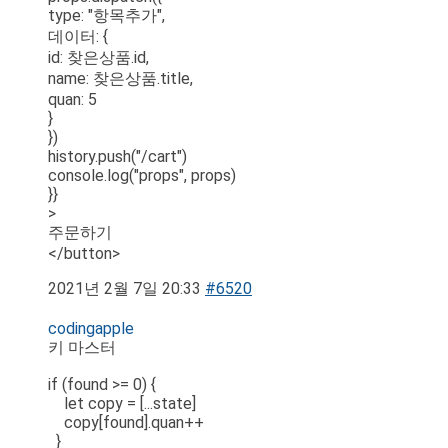
type: "항목추가",
데이터: {
id: 찾은상품.id,
name: 찾은상품.title,
quan: 5
}
})
history.push("/cart")
console.log("props", props)
}}
>
주문하기
</button>
2021년 2월 7일 20:33
#6520
codingapple
키 마스터
if (found >= 0) {
let copy = [...state]
copy[found].quan++
}