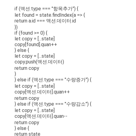
if (액션.type === "항목추가") {
let found = state.findIndex(a => {
return a.id === 액션.데이터.id
})
if (found >= 0) {
let copy = [...state]
copy[found].quan++
} else {
let copy = [...state]
copy.push(액션.데이터)
return copy
}
} else if (액션.type === "수량증가") {
let copy = [...state]
copy[액션.데이터].quan++
return copy
} else if (액션.type === "수량감소") {
let copy = [...state]
copy[액션.데이터].quan--
return copy
} else {
return state