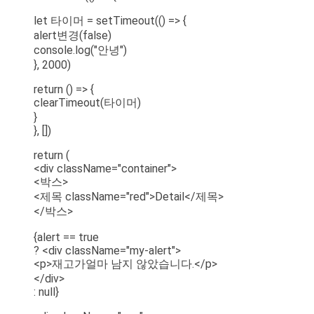
let 타이머 = setTimeout(() => {
alert변경(false)
console.log("안녕")
}, 2000)
return () => {
clearTimeout(타이머)
}
}, [])
return (
<div className="container">
<박스>
<제목 className="red">Detail</제목>
</박스>
{alert == true
? <div className="my-alert">
<p>재고가얼마 남지 않았습니다.</p>
</div>
: null}