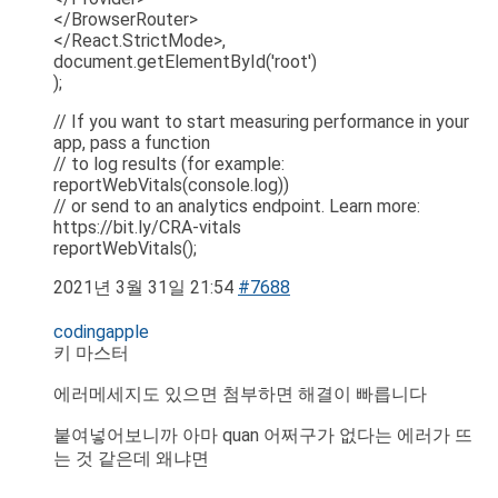
</BrowserRouter>
</React.StrictMode>,
document.getElementById('root')
);
// If you want to start measuring performance in your
app, pass a function
// to log results (for example:
reportWebVitals(console.log))
// or send to an analytics endpoint. Learn more:
https://bit.ly/CRA-vitals
reportWebVitals();
2021년 3월 31일 21:54
#7688
codingapple
키 마스터
에러메세지도 있으면 첨부하면 해결이 빠릅니다
붙여넣어보니까 아마 quan 어쩌구가 없다는 에러가 뜨
는 것 같은데 왜냐면