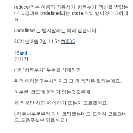
reducer라는 이름의 리듀서가 '항목추가' 액션을 받았는
데 그결과로 undefined라는 state가 퉤 뱉어졌다고하네
요
undefined 는 뱉지말라는 에러 같습니다
2021년 2월 7일 11:54
#6505
15and
참가자
if문 "항목추가" 부분을 삭제하면
위의 에러문구는사라지고 그 외 동작은 잘되는데요..
이부분 코드에 문제가 없는것같은데.
왜 적용만 하면 저 에러가 뜨는지 모르겠어요..
( 리듀서부분부터 다시 코딩했는데도..도저히 모르겠네
요..도움주실수 있을까요.)