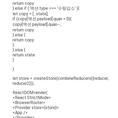
return copy
} else if ( 액션.type === '수량감소' ){
let copy = [...state];
if (copy[액션.payload].quan > 0){
copy[액션.payload].quan--;
return copy
} else {
return copy
}
} else {
return state
}
}
let store = createStore(combineReducers({reducer,
reducer2}));
ReactDOM.render(
<React.StrictMode>
<BrowserRouter>
<Provider store={store}>
<App />
</Provider>