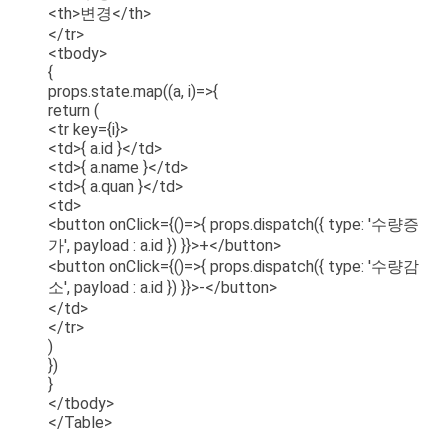
<th>변경</th>
</tr>
<tbody>
{
props.state.map((a, i)=>{
return (
<tr key={i}>
<td>{ a.id }</td>
<td>{ a.name }</td>
<td>{ a.quan }</td>
<td>
<button onClick={()=>{ props.dispatch({ type: '수량증
가', payload : a.id }) }}>+</button>
<button onClick={()=>{ props.dispatch({ type: '수량감
소', payload : a.id }) }}>-</button>
</td>
</tr>
)
})
}
</tbody>
</Table>