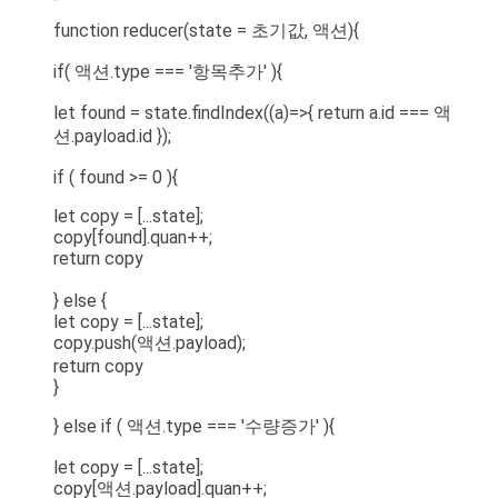
function reducer(state = 초기값, 액션){
if( 액션.type === '항목추가' ){
let found = state.findIndex((a)=>{ return a.id === 액
션.payload.id });
if ( found >= 0 ){
let copy = [...state];
copy[found].quan++;
return copy
} else {
let copy = [...state];
copy.push(액션.payload);
return copy
}
} else if ( 액션.type === '수량증가' ){
let copy = [...state];
copy[액션.payload].quan++;