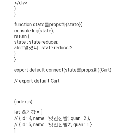
</div>
)
}
function state를props화(state){
console.log(state);
return {
state : state.reducer,
alert열렸니 : state.reducer2
}
}
export default connect(state를props화)(Cart)
// export default Cart;
(index.js)
let 초기값 = [
// { id : 4, name : '멋진신발', quan : 2 },
// { id : 5, name : '멋진신발2', quan : 1 }
]