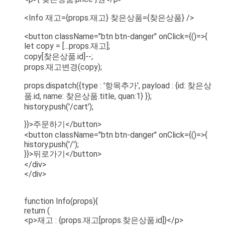
<Info 재고={props.재고} 찾은상품={찾은상품} />
<button className="btn btn-danger" onClick={()=>{
let copy = [...props.재고];
copy[찾은상품.id]--;
props.재고변경(copy);
props.dispatch({type : '항목추가', payload : {id: 찾은상
품.id, name: 찾은상품.title, quan:1} });
history.push('/cart');
}}>주문하기</button>
<button className="btn btn-danger" onClick={()=>{
history.push('/');
}}>뒤로가기</button>
</div>
</div>
function Info(props){
return (
<p>재고 : {props.재고[props.찾은상품.id]}</p>