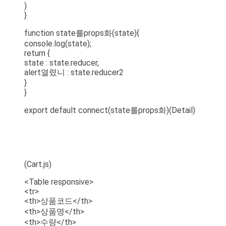
)
}
function state를props화(state){
console.log(state);
return {
state : state.reducer,
alert열렸니 : state.reducer2
}
}
export default connect(state를props화)(Detail)
(Cart.js)
<Table responsive>
<tr>
<th>상품코드</th>
<th>상품명</th>
<th>수량</th>