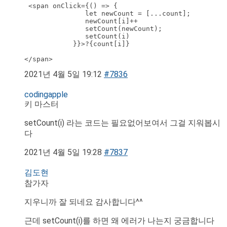
 <span onClick={() => {

               let newCount = [...count];

               newCount[i]++

               setCount(newCount);

               setCount(i)

            }}>?{count[i]}

</span> 
2021년 4월 5일 19:12
#7836
codingapple
키 마스터
setCount(i) 라는 코드는 필요없어보여서 그걸 지워봅시
다
2021년 4월 5일 19:28
#7837
김도현
참가자
지우니까 잘 되네요 감사합니다^^
근데 setCount(i)를 하면 왜 에러가 나는지 궁금합니다