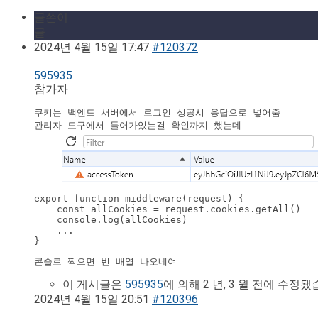
글쓴이
글
2024년 4월 15일 17:47
#120372
595935
참가자
쿠키는 백엔드 서버에서 로그인 성공시 응답으로 넣어줌

관리자 도구에서 들어가있는걸 확인까지 했는데

export function middleware(request) {

    const allCookies = request.cookies.getAll()

    console.log(allCookies)

    ...

}
콘솔로 찍으면 빈 배열 나오네여
이 게시글은
595935
에 의해 2 년, 3 월 전에 수정됐
2024년 4월 15일 20:51
#120396