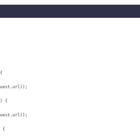
{

uest.url));

) {

uest.url));

 {
