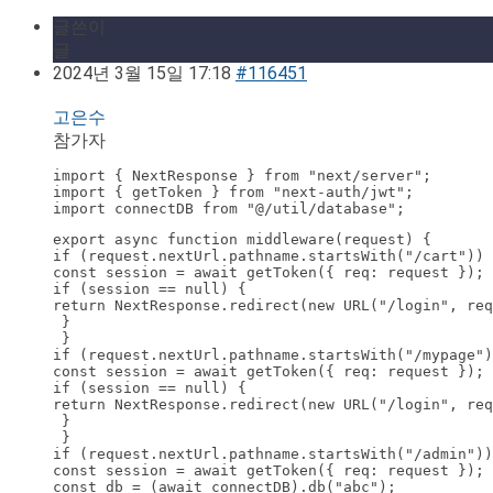
글쓴이
글
2024년 3월 15일 17:18
#116451
고은수
참가자
import { NextResponse } from "next/server";

import { getToken } from "next-auth/jwt";

import connectDB from "@/util/database";
export async function middleware(request) {

if (request.nextUrl.pathname.startsWith("/cart")) 
const session = await getToken({ req: request });

if (session == null) {

return NextResponse.redirect(new URL("/login", req
 }

 }

if (request.nextUrl.pathname.startsWith("/mypage")
const session = await getToken({ req: request });

if (session == null) {

return NextResponse.redirect(new URL("/login", req
 }

 }

if (request.nextUrl.pathname.startsWith("/admin"))
const session = await getToken({ req: request });

const db = (await connectDB).db("abc");
