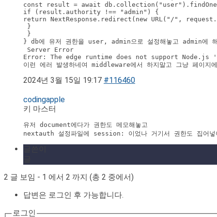
const result = await db.collection("user").findOne
if (result.authority !== "admin") {

return NextResponse.redirect(new URL("/", request.
 }

 }

} db에 유저 권한을 user, admin으로 설정해놓고 admin
 Server Error

Error: The edge runtime does not support Node.js '
이런 에러 발생하네여 middleware에서 하지말고 그냥 페이지
2024년 3월 15일 19:17
#116460
codingapple
키 마스터
유저 document에다가 권한도 메모해놓고 

nextauth 설정파일에 session: 이었나 거기서 권한도 집어
글쓴이
글
2 글 보임 - 1 에서 2 까지 (총 2 중에서)
답변은 로그인 후 가능합니다.
로그인