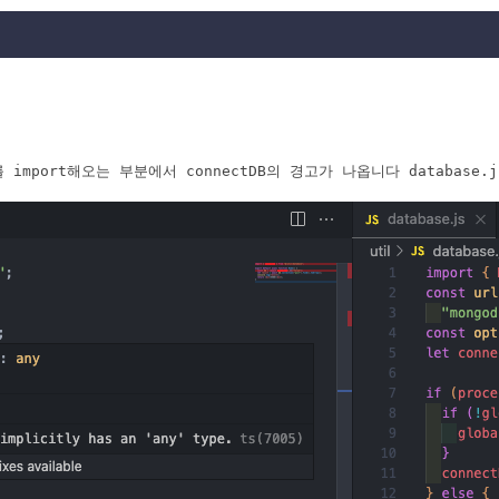
ort해오는 부분에서 connectDB의 경고가 나옵니다 database.j