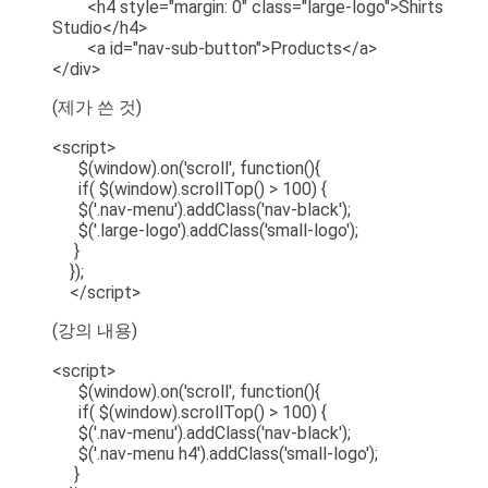
<h4 style="margin: 0" class="large-logo">Shirts
Studio</h4>
<a id="nav-sub-button">Products</a>
</div>
(제가 쓴 것)
<script>
$(window).on('scroll', function(){
if( $(window).scrollTop() > 100) {
$('.nav-menu').addClass('nav-black');
$('.large-logo').addClass('small-logo');
}
});
</script>
(강의 내용)
<script>
$(window).on('scroll', function(){
if( $(window).scrollTop() > 100) {
$('.nav-menu').addClass('nav-black');
$('.nav-menu h4').addClass('small-logo');
}