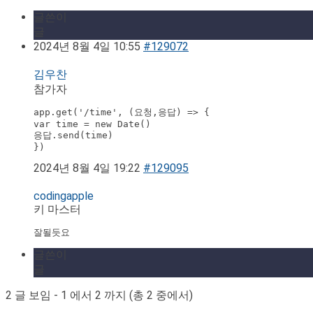
글쓴이
글
2024년 8월 4일 10:55
#129072
김우찬
참가자
app.get('/time', (요청,응답) => {

var time = new Date()

응답.send(time)

})
2024년 8월 4일 19:22
#129095
codingapple
키 마스터
잘될듯요
글쓴이
글
2 글 보임 - 1 에서 2 까지 (총 2 중에서)