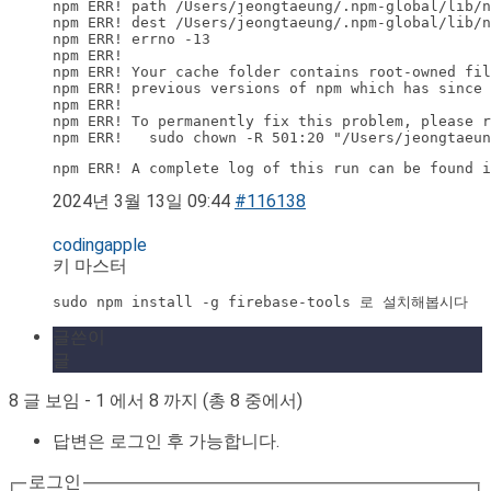
npm ERR! path /Users/jeongtaeung/.npm-global/lib/n
npm ERR! dest /Users/jeongtaeung/.npm-global/lib/n
npm ERR! errno -13

npm ERR! 

npm ERR! Your cache folder contains root-owned fil
npm ERR! previous versions of npm which has since 
npm ERR! 

npm ERR! To permanently fix this problem, please r
npm ERR!   sudo chown -R 501:20 "/Users/jeongtaeun
npm ERR! A complete log of this run can be found i
2024년 3월 13일 09:44
#116138
codingapple
키 마스터
sudo npm install -g firebase-tools 로 설치해봅시다
글쓴이
글
8 글 보임 - 1 에서 8 까지 (총 8 중에서)
답변은 로그인 후 가능합니다.
로그인