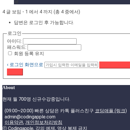
글
4 글 보임 - 1 에서 4 까지 (총 4 중에서)
답변은 로그인 후 가능합니다.
로그인
아이디:
패스워드:
회원 등록 유지
‹ 로그인 화면으로
패스워드 재설정
로그인
About
현재 월 700명 신규수강중입니다.
(09:00~20:00) 빠른 상담은 카톡 플러스친구
코딩애플 (링크)
admin@codingapple.com
이용약관
,
개인정보처리방침
ⓒ Codingapple, 강의 예제, 영상 복제 금지