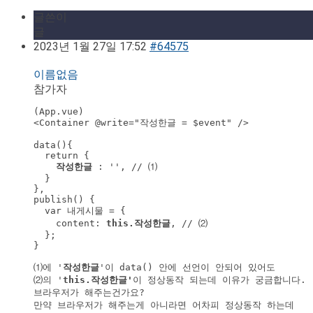
글쓴이
글
2023년 1월 27일 17:52
#64575
이름없음
참가자
(App.vue)

<Container @write="작성한글 = $event" /> 

data(){ 

  return { 

작성한글
 : '', // ⑴ 

  } 

},

publish() {

  var 내게시물 = {

    content: 
this.작성한글
, // ⑵

  };

}

⑴에 '
작성한글
'이 data() 안에 선언이 안되어 있어도

⑵의 '
this.작성한글'
이 정상동작 되는데 이유가 궁금합니다.

브라우저가 해주는건가요?
