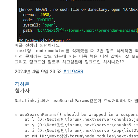
애플 선생님 안녕하세요

.next랑  node_modules를 삭제했을 때 3번 정도 삭제하
버전 문제라는 말도 있는데 저는 나름 높은 버전 같아서 잘 모르
그리고 링크드인 팔로우 하고싶은데 링크드인 하시나요??
2024년 4월 9일 23:53
#119488
김하은
참가자
DataLink.js에서 useSearchParams같은거 주석처리하니
⨯ useSearchParams() should be wrapped in a suspens
    at l (D:\Next장인\forum\.next\server\chunks5.js
    at y (D:\Next장인\forum\.next\server\chunks5.js
    at i (D:\Next장인\forum\.next\server\app\list2\
    at nM (D:\Next장인\forum\node_modules\next\dist