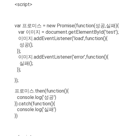
<script>
var 프로미스 = new Promise(function(성공,실패){
var 이미지 = document.getElementById('test');
이미지.addEventListener('load',function(){
성공();
});
이미지.addEventListener('error',function(){
실패();
});
});
프로미스.then(function(){
console.log('성공')
}).catch(function(){
console.log('실패')
})