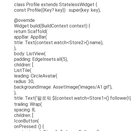
class Profile extends StatelessWidget {
const Profile({Key? key}) : super(key: key);
@override
Widget build(BuildContext context) {
return Scaffold(
appBar: AppBar(
title: Text(context.watch<Store2>().name),
),
body: ListView(
padding: EdgeInsets.all(5),
children: [
ListTile(
leading: CircleAvatar(
radius: 30,
backgroundImage: AssetImage('images/A1.gif'),
),
title: Text('팔로워 ${context.watch<Store1>().follower}명
trailing: Wrap(
spacing: 8,
children: [
IconButton(
onPressed: () {