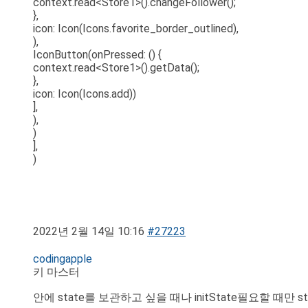
context.read<Store1>().changeFollower();
},
icon: Icon(Icons.favorite_border_outlined),
),
IconButton(onPressed: () {
context.read<Store1>().getData();
},
icon: Icon(Icons.add))
],
),
)
],
)
2022년 2월 14일 10:16
#27223
codingapple
키 마스터
안에 state를 보관하고 싶을 때나 initState필요할 때만 st